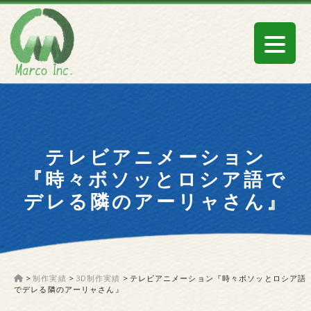
テレビアニメーション
『時々ボソッとロシア語で
デレる隣のアーリャさん』
>
制作実績
>
3D制作実績
>
テレビアニメーション『時々ボソッとロシア語
でデレる隣のアーリャさん』