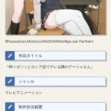
©Sunsunsun,Momoco/KADOKAWA/Alya-san Partners
作品タイトル
『時々ボソッとロシア語でデレる隣のアーリャさん』
ジャンル
テレビアニメーション
制作担当範囲