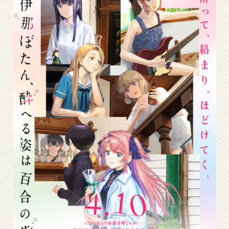
Read
More