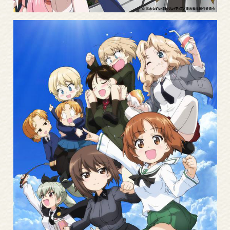
Read
More