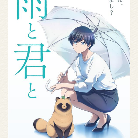
Read
More