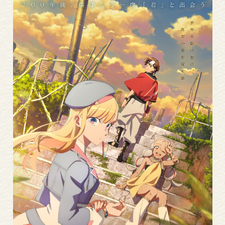
Read
More