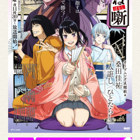
Read
More