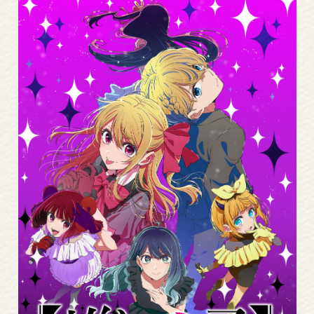
Read
More