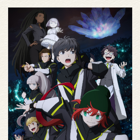
Read
More