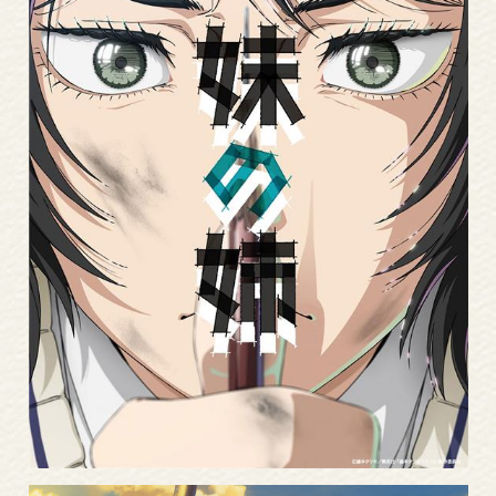
Read
More